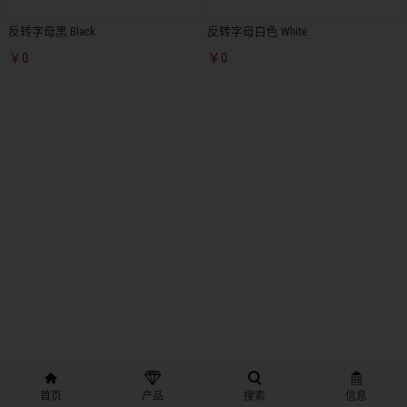
反转字母黑 Black
反转字母白色 White
￥0
￥0
首页
产品
搜索
信息