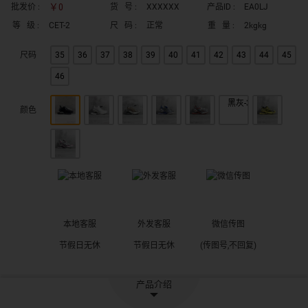
￥0
批发价 :
货 号 :
XXXXXX
产品ID :
EA0LJ
等 级 :
CET-2
尺 码 :
正常
重 量 :
2kgkg
尺码
35
36
37
38
39
40
41
42
43
44
45
46
颜色
本地客服
外发客服
微信传图
节假日无休
节假日无休
(传图号,不回复)
产品介绍