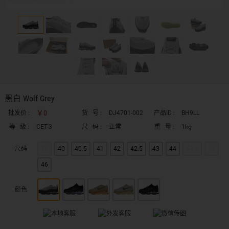
黑白 Wolf Grey
￥0
批发价 :
货 号 :
DJ4701-002
产品ID :
BH9LL
等 级 :
CET-3
尺 码 :
正常
重 量 :
1kg
尺码
39
40
40.5
41
42
42.5
43
44
44.5
45
46
颜色