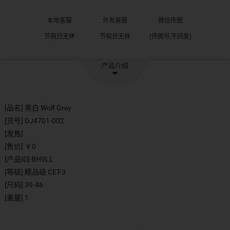
本地客服
外发客服
微信传图
节假日无休
节假日无休
(传图号,不回复)
产品介绍
[品名] 黑白 Wolf Grey
[货号] DJ4701-002
[发售]
[售价] ￥0
[产品ID] BH9LL
[等级] 精品级 CET-3
[尺码] 39-46
[重量] 1