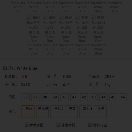
白蓝-5 White Blue
￥0
批发价 :
货 号 :
8485
产品ID :
CP3MI
等 级 :
CET-3
尺 码 :
正常
重 量 :
1kg
尺码
36
37
38
39
40
41
42
43
44
45
46
颜色