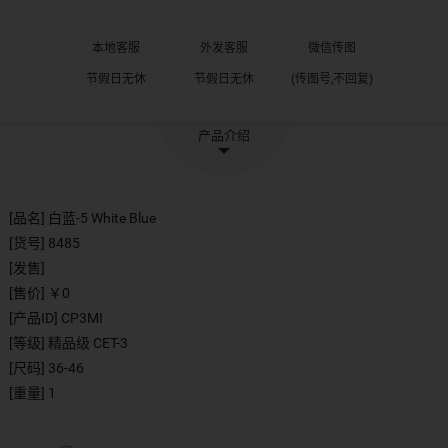
本地客服
外发客服
微信传图
节假日无休
节假日无休
(传图号,不回复)
产品介绍
[品名] 白蓝-5 White Blue
[货号] 8485
[发售]
[售价] ￥0
[产品ID] CP3MI
[等级] 精品级 CET-3
[尺码] 36-46
[重量] 1