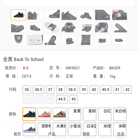
全黑 Back To School
￥0
批发价 :
货 号 :
GW5021
产品ID :
BA5OF
等 级 :
CET-3
尺 码 :
正常
重 量 :
1kg
尺码
36
36.5
37
38
38.5
39
40
40.5
41
42
42.5
43
44
44.5
45
颜色
首页
产品
搜索
信息