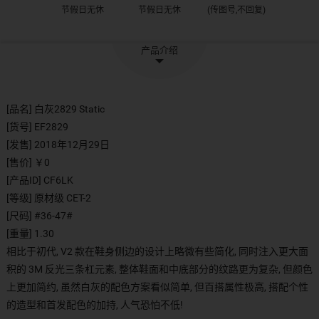
节假日无休
节假日无休
(传图号,不回复)
产品介绍
[品名] 白灰2829 Static
[货号] EF2829
[发售] 2018年12月29日
[售价] ￥0
[产品ID] CF6LK
[等级] 原材级 CET-2
[尺码] #36-47#
[重量] 1.30
相比于初代, V2 款在鞋身侧边的设计上略微有些简化, 同时注入更大面
积的 3M 反光三条杠元素, 整体鞋面和中底部分的纹路更为复杂, 但颜色
上更加简约, 虽然白灰的配色方案看似简单, 但百搭属性极高, 搭配个性
的造型和首发配色的加持, 人气恐怕不低!