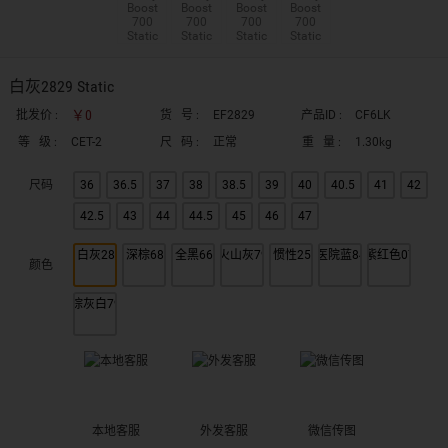
白灰2829 Static
￥0
批发价 :
货 号 :
EF2829
产品ID :
CF6LK
等 级 :
CET-2
尺 码 :
正常
重 量 :
1.30kg
尺码
36
36.5
37
38
38.5
39
40
40.5
41
42
42.5
43
44
44.5
45
46
47
颜色
本地客服
外发客服
微信传图