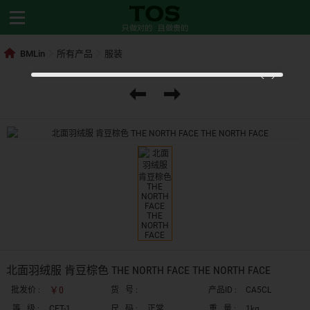
BMLin
所有产品
服装
北面羽绒服 肯豆棕色 THE NORTH FACE THE NORTH FACE
￥0
批发价 :
货 号 :
产品ID :
CA5CL
等 级 :
CET-1
尺 码 :
正常
重 量 :
1kg