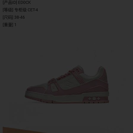
[产品ID] ED0CK
[等级] 专柜级 CET-4
[尺码] 38-46
[重量] 1