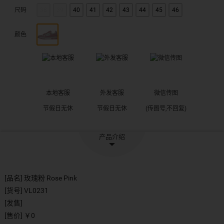
尺码
38
39
40
41
42
43
44
45
46
颜色
本地客服
外发客服
微信传图
节假日无休
节假日无休
(传图号,不回复)
产品介绍
[品名] 玫瑰粉 Rose Pink
[货号] VL0231
[发售]
[售价] ￥0