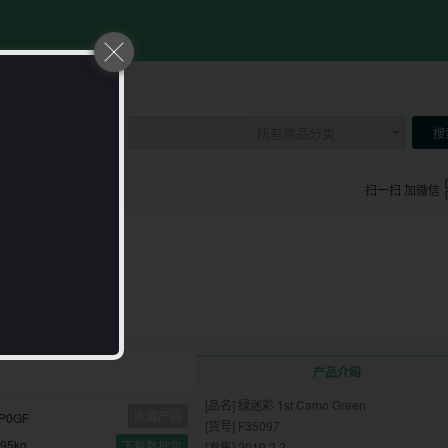
所有商品分类
搜
扫一扫 加微信
产品介绍
[品名] 绿迷彩 1st Camo Green
收藏产品
P0GF
[货号] F35097
.95kg
下载数据包
[发售] 2019.2.2