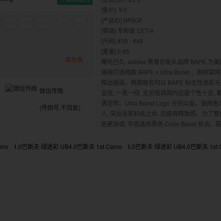
[售价] ￥0
[产品ID] BP0GF
41
42
42.5
43
44
[等级] 专柜级 CET-4
[尺码] #39 - #48
[重量] 0.95
库存表
曝光已久, adidas 携著名街头品牌 BAPE,为
级碗打造两款 BAPE x Ultra Boost 。刚刚官
释出链接。两款联名均以 BAPE 标志性迷彩
微信传图
呈现, 一黑一绿, 无论低调简约还是个性十足, 
满足你。Ultra Boost Logo 分别以金、银两色
(传图号,不回复)
人, 突出当家科技之余, 还颇具精致感。为了整
色更协调, 中底选用黑色 Color Boost 妆点。
处 “猿人头” 采用星条旗装扮, 彰显超级碗这个 
国春晚” 的独特主题。值得一提的是配合此次
还将会有一系列服饰和单品一同推出, 最值得
的还数 adidas 版的鲨鱼卫衣, 看来 BAPE 粉
钱包又要不保了。