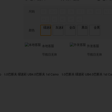
尺码
36
36.5
37
38
38.5
39
40
40.5
44.5
45
46
47
48
颜色
本地客服
外发客服
节假日无休
节假日无休