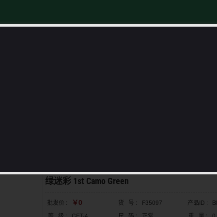
类
TOS服饰专区
新品预告
最新产品
绿迷彩 1st Camo Green
￥0
批发价 :
货 号 :
F35097
产品ID :
B
等 级 :
CET-4
尺 码 :
正常
重 量 :
0